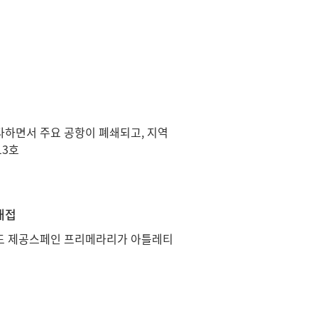
강타하면서 주요 공항이 폐쇄되고, 지역
13호
대접
드 제공스페인 프리메라리가 아틀레티