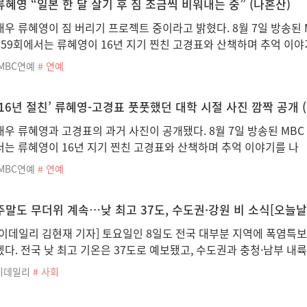
류혜영 “일본 한 달 살기 후 짐 조금씩 비워내는 중” (나혼산)
배우 류혜영이 짐 버리기 프로젝트 중이라고 밝혔다. 8월 7일 방송된 M
659회에서는 류혜영이 16년 지기 찐친 고경표와 산책하며 추억 이야
iMBC연예
# 연예
‘16년 절친’ 류혜영-고경표 풋풋했던 대학 시절 사진 깜짝 공개 
배우 류혜영과 고경표의 과거 사진이 공개됐다. 8월 7일 방송된 MBC 
서는 류혜영이 16년 지기 찐친 고경표와 산책하며 추억 이야기를 나
iMBC연예
# 연예
주말도 무더위 계속…낮 최고 37도, 수도권·강원 비 소식[오늘날
[이데일리 김현재 기자] 토요일인 8일도 전국 대부분 지역에 폭염특
겠다. 전국 낮 최고 기온은 37도로 예보됐고, 수도권과 충청·남부 내
이데일리
# 사회