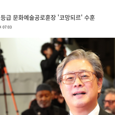
최고등급 문화예술공로훈장 '코망되르' 수훈
 07:03