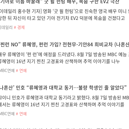
"기아로 이름 바꿀래" 굿 윌 헌팅 배우, 목숨 구한 EV2 극찬
[이데일리 홍수현 기자] 영화 ‘굿 윌 헌팅’으로 친숙한 영국 배우 
당한 뒤 자신이 타고 있던 기아 전기차 EV2 덕분에 목숨을 건졌다고
이데일리
# 경제
“찐런 NO” 류혜영, 펀런 가입? 전현무-기안84 희비교차 (나혼산
배우 류혜영이 ‘펀 런’에 애정을 드러냈다. 8월 7일 방송된 MBC 예능
류혜영이 16년 지기 찐친 고경표와 산책하며 추억 이야기를 나누
iMBC연예
# 연예
‘나혼산’ 민호 “류혜영과 대학교 동기…불량 학생인 줄 알았다”
샤이니 민호가 류혜영과 대학교 동기라고 밝혔다. 8월 7일 방송된 MBC
에서는 류혜영이 16년 지기 찐친 고경표와 산책하며 추억 이야기를
iMBC연예
# 연예