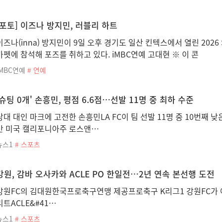
[포토] 이즈나 방지민, 러블리 하트
이즈나(inna) 방지민이 9일 오후 경기도 일산 킨텍스에서 열린 2026
카펫에 참석해 포즈를 취하고 있다. iMBC연예 고대현 ※ 이 콘
iMBC연예
# 연예
'슈팅 0개' 손흥민, 평점 6.6점…선발 11명 중 최하 수준
상대 대인 마크에 고전한 손흥민LA FC이 팀 선발 11명 중 10번째 낮
간 미국 캘리포니아주 로스앤…
뉴스1
# 스포츠
강원, 감바 오사카와 ACLE PO 한일전…2년 연속 본선행 도전
강원FC의 김대원한국프로축구연맹 제공프로축구 K리그1 강원FC가
리트ACLE&#41…
뉴스1
# 스포츠