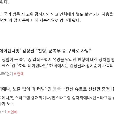
된다.
 국가 방문 시 고위 공직자와 외교 인력에게 별도 보안 기기 사용을 
신장비와 앱 사용에 대해 지속적으로 경고해 왔다.
'데이앤나잇' 김정렬 "친형, 군복무 중 구타로 사망"
김정렬이 군 복무 중 갑작스럽게 유명을 달리한 친형에 대한 상처를 털
토크쇼 '김주하의 데이앤나잇' 37회에서는 김정렬과 황기순이 가족의
iMBC연예
# 연예
최예나, 노출 없이 '워터밤' 퀸 등극…전신 슈트로 신선한 충격 [
최예나/인스타그램 캡처최예나/인스타그램 캡처최예나/인스타그램 
나가 노…
뉴스1
# 연예