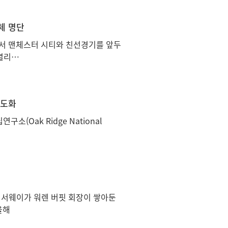
체 명단
서 맨체스터 시티와 친선경기를 앞두
 열리…
고도화
(Oak Ridge National
 해서웨이가 워렌 버핏 회장이 쌓아둔
올해