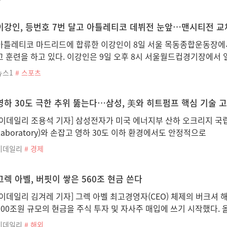
이강인, 등번호 7번 달고 아틀레티코 데뷔전 눈앞…맨시티전 교
아틀레티코 마드리드에 합류한 이강인이 8일 서울 목동종합운동장에
고 훈련을 하고 있다. 이강인은 9일 오후 8시 서울월드컵경기장에서
뉴스1
# 스포츠
영하 30도 극한 추위 뚫는다…삼성, 美와 히트펌프 핵심 기술 
[이데일리 조용석 기자] 삼성전자가 미국 에너지부 산하 오크리지 국립연구소
Laboratory)와 손잡고 영하 30도 이하 환경에서도 안정적으로
이데일리
# 경제
그렉 아벨, 버핏이 쌓은 560조 현금 쓴다
[이데일리 김겨레 기자] 그렉 아벨 최고경영자(CEO) 체제의 버크셔
500조원 규모의 현금을 주식 투자 및 자사주 매입에 쓰기 시작했다. 
이데일리
# 해외