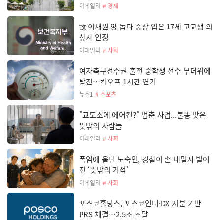
이데일리
# 경제
故 이채원 양 돕다 중상 입은 17세 고교생 의
상자 인정
이데일리
# 사회
여자축구선수권 출전 중학생 선수 무더위에
탈진…킥오프 1시간 연기
뉴스1
# 스포츠
"교도소에 에어컨?" 멈춘 사업...불똥 맞은
뜻밖의 사람들
이데일리
# 사회
폭염에 울던 노숙인, 경찰이 손 내밀자 벌어
진 ‘뜻밖의 기적’
이데일리
# 사회
포스코홀딩스, 포스코인터·DX 지분 기반
PRS 체결…2.5조 조달