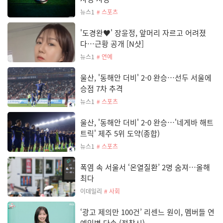
뉴스1
# 스포츠
'도경완♥' 장윤정, 앞머리 자르고 어려졌
다…근황 공개 [N샷]
뉴스1
# 연예
울산, '동해안 더비' 2-0 완승…선두 서울에
승점 7차 추격
뉴스1
# 스포츠
울산, '동해안 더비' 2-0 완승…'네게바 해트
트릭' 제주 5위 도약(종합)
뉴스1
# 스포츠
폭염 속 서울서 ‘온열질환’ 2명 숨져…올해
최다
이데일리
# 사회
‘광고 제의만 100건’ 리센느 원이, 멤버들 연