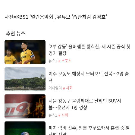
사진=KBS1 '열린음악회', 유튜브 '습관처럼 김경호'
추천 뉴스
'2부 강등' 울버햄튼 황희찬, 새 시즌 공식 첫
경기 결장
뉴스1
# 스포츠
여수 오동도 해상서 모터보트 전복…2명 숨
져
이데일리
# 사회
서울 강동구 올림픽대로 달리던 SUV서
불…운전자 1명 경상
뉴스1
# 사회
피지 럭비 선수, 일본 후쿠오카서 훈련 중 열
사병 사망