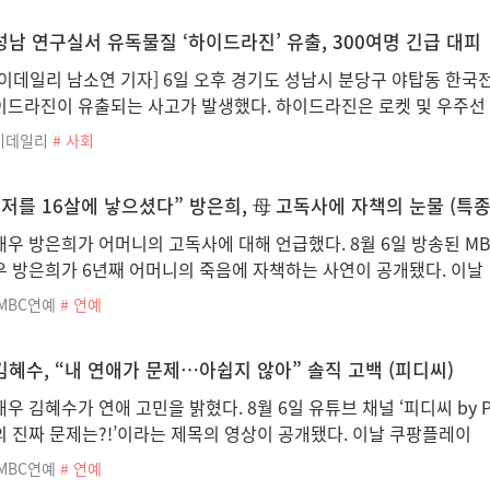
성남 연구실서 유독물질 ‘하이드라진’ 유출, 300여명 긴급 대피
[이데일리 남소연 기자] 6일 오후 경기도 성남시 분당구 야탑동 한
이드라진이 유출되는 사고가 발생했다. 하이드라진은 로켓 및 우주선
이데일리
# 사회
“저를 16살에 낳으셨다” 방은희, 母 고독사에 자책의 눈물 (특
배우 방은희가 어머니의 고독사에 대해 언급했다. 8월 6일 방송된 MBN
우 방은희가 6년째 어머니의 죽음에 자책하는 사연이 공개됐다. 이날
iMBC연예
# 연예
김혜수, “내 연애가 문제…아쉽지 않아” 솔직 고백 (피디씨)
배우 김혜수가 연애 고민을 밝혔다. 8월 6일 유튜브 채널 ‘피디씨 by 
의 진짜 문제는?!’이라는 제목의 영상이 공개됐다. 이날 쿠팡플레이
iMBC연예
# 연예