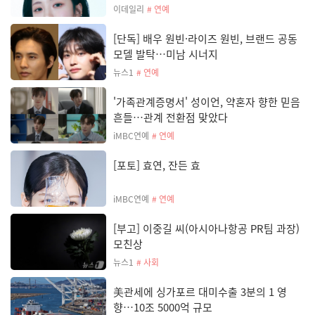
이데일리
# 연예
[단독] 배우 원빈·라이즈 원빈, 브랜드 공동
모델 발탁…미남 시너지
뉴스1
# 연예
'가족관계증명서' 성이언, 약혼자 향한 믿음
흔들…관계 전환점 맞았다
iMBC연예
# 연예
[포토] 효연, 잔든 효
iMBC연예
# 연예
[부고] 이중길 씨(아시아나항공 PR팀 과장)
모친상
뉴스1
# 사회
美관세에 싱가포르 대미수출 3분의 1 영
향…10조 5000억 규모