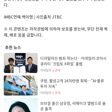
다.
iMBC연예 백아영 | 사진출처 JTBC
※ 이 콘텐츠는 저작권법에 의하여 보호를 받는바, 무단 전재 복
제, 배포 등을 금합니다.
추천 뉴스
디지털자산 범죄 막는다…이데일리·코어시
큐리티 ‘크립토 X파일’ 출범
이데일리
# 경제
쿠팡, 활성고객 2470만명 회복…"AI·물류
투자 지속"
이데일리
# 경제
브브걸 출신 남유정, 리메이크 앨범으로 솔
로 출격